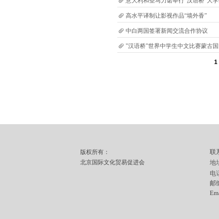
意大利和圣马力诺举行“汉语桥”大
高水平译制让影视作品“墙外香”
中白两国签署新闻交流合作协议
"汉语桥"世界中学生中文比赛蒙古
1
联
版权所有：
北京国际文化贸易促进会
地
电
邮编
Em