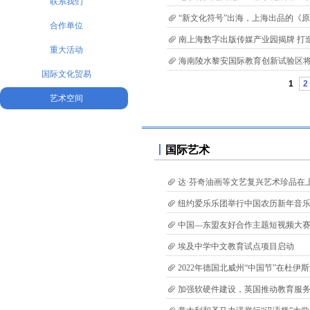
联系我们
“新文化符号”出海，上海出品的《
合作单位
南上海数字出版传媒产业园揭牌 打
重大活动
海南陵水黎安国际教育创新试验区将
国际文化贸易
1
2
艺术空间
丨
国际艺术
达·芬奇油画等文艺复兴艺术珍品在
纽约爱乐乐团举行中国农历新年音
中国—东盟友好合作主题短视频大
埃及中学中文教育试点项目启动
2022年德国北威州“中国节”在杜伊
加强软硬件建设，英国推动教育服