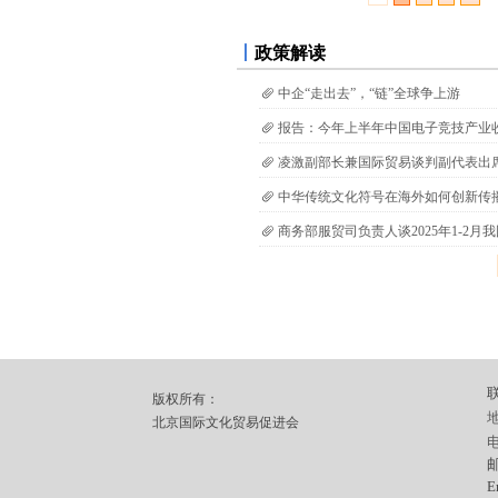
丨
政策解读
中企“走出去”，“链”全球争上游
报告：今年上半年中国电子竞技产业收入
凌激副部长兼国际贸易谈判副代表出席国
中华传统文化符号在海外如何创新传
商务部服贸司负责人谈2025年1-2
版权所有：
北京国际文化贸易促进会
邮
E